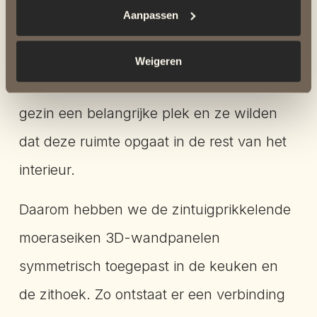
Aanpassen
eigenaren van
de nieuwbouw villa
wilden
hierbij complete hulp, omdat ze het al druk
Weigeren
genoeg hebben. De keuken is voor het
gezin een belangrijke plek en ze wilden
dat deze ruimte opgaat in de rest van het
interieur.
Daarom hebben we de zintuigprikkelende
moeraseiken 3D-wandpanelen
symmetrisch toegepast in de keuken en
de zithoek. Zo ontstaat er een verbinding