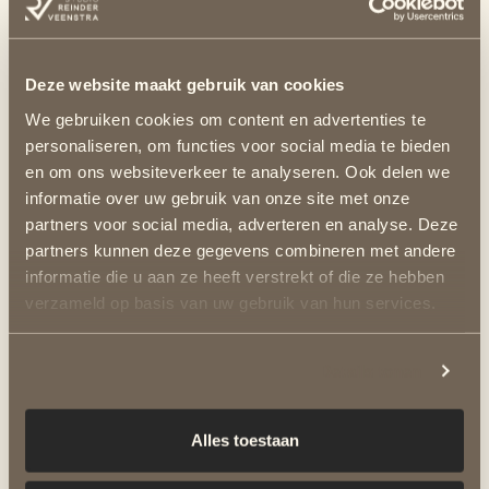
gespecialiseerd in high-end
interieurontwerpen. In ons
portfolio
zie je
Deze website maakt gebruik van cookies
We gebruiken cookies om content en advertenties te
dan ook veel voorbeelden van
luxe
personaliseren, om functies voor social media te bieden
interieur design
. Hieronder nemen we 3
en om ons websiteverkeer te analyseren. Ook delen we
informatie over uw gebruik van onze site met onze
interieurontwerpen van luxueuze villa’s
partners voor social media, adverteren en analyse. Deze
partners kunnen deze gegevens combineren met andere
onder de loep.
informatie die u aan ze heeft verstrekt of die ze hebben
verzameld op basis van uw gebruik van hun services.
Interieurontwerp
nieuwbouw villa
Details tonen
Alles toestaan
Het doel van deze opdracht was om een
warm en uniek interieur te creëren. De